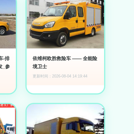
车-排
依维柯欧胜救险车 —— 全能险
发_参
境卫士
更新时间：2026-08-04 14:19:44