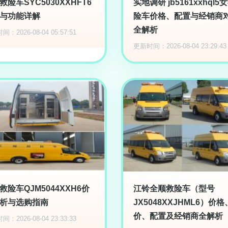
救险车SYC5030XXHFT6
实地调研 jb5161xxhql5
与功能详解
险车价格、配置与经销商
全解析
：2026-08-04 05:57:51
更新时间：2026-08-04 23:29:43
救险车QJM5044XXH6价
江铃全顺救险车（型号
析与选购指南
JX5048XXJHML6）价
价、配置及经销商全解析
：2026-08-04 23:33:33