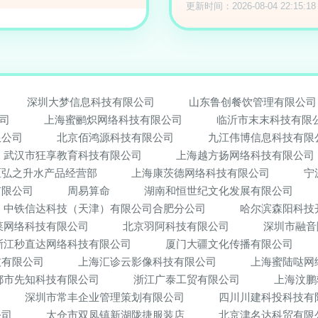
更新时间：2026-08-04 22:15:18
深圳大梦信息科技有限公司
山东鲁创餐饮管理有限公司
司
上海蜜鹂炽网络科技有限公司
临沂市末末科技有限
限公司
北京佰鸿源科技有限公司
九江伟博信息科技有限
武汉市狂享教育科技有限公司
上海越方扬网络科技有限公司
区弘之升水产品经营部
上海康茨德网络科技有限公司
宁
有限公司
周易算命
湖南和恒世纪文化发展有限公司
中铁信达科技（天津）有限公司合肥分公司
哈尔滨森阳科技
菜网络科技有限公司
北京羽阿科技有限公司
深圳市融音
浙江秒直达网络科技有限公司
厦门大疆文化传播有限公司
技有限公司
上海汇诊云影像科技有限公司
上海蜜陆哒网
都市先知科技有限公司
浙江广泰工贸有限公司
上海汶鹏
深圳市常丰企业管理策划有限公司
四川川建科投科技有
公司
太仓市双凤镇新湖陇捷服装店
北京津名达科贸有限