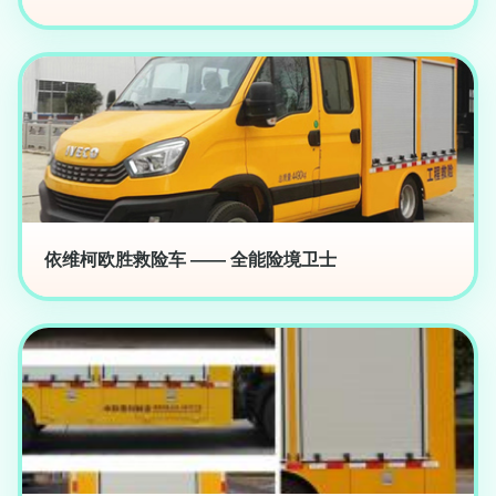
依维柯欧胜救险车 —— 全能险境卫士